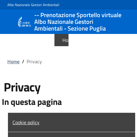
Albo Nazionale Gestori Ambientali
-- Prenotazione Sportello virtuale
Albo Nazionale Gestori
Ambientali - Sezione Puglia
Home
Sito Istituzionale
Home
/
Privacy
Privacy
In questa pagina
Cookie policy